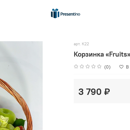
арт.
К22
Корзинка «Fruits
(0)
В
3 790 ₽