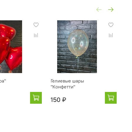
ра"
Гелиевые шары
Ге
"Конфетти"
на
150 ₽
14