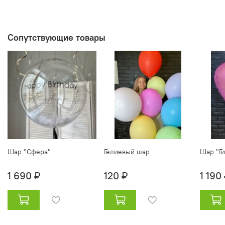
Сопутствующие товары
Шар "Сфера"
Гелиевый шар
Шар "Ги
1 690 ₽
120 ₽
1 190