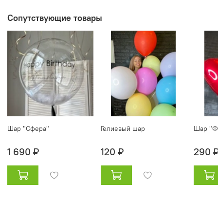
Сопутствующие товары
Шар "Сфера"
Гелиевый шар
Шар "Ф
1 690 ₽
120 ₽
290 