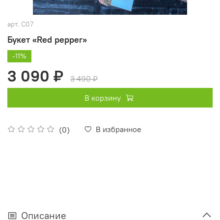
арт.
С07
Букет «Red pepper»
-11%
3 090 ₽
3 490 ₽
В корзину
В избранное
(0)
Описание