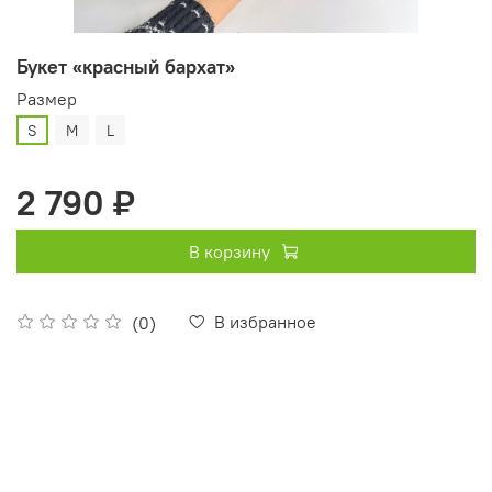
Букет «красный бархат»
Размер
S
M
L
2 790 ₽
В корзину
В избранное
(0)