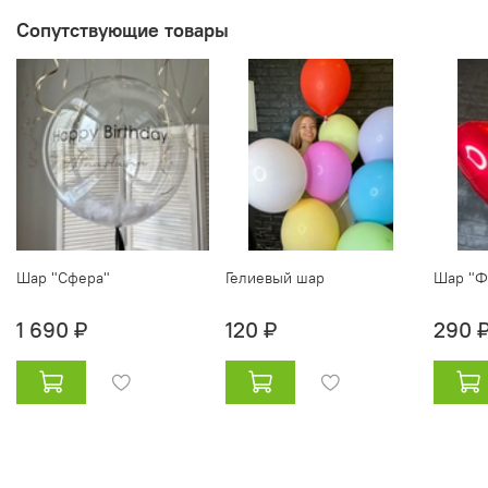
Сопутствующие товары
Шар "Сфера"
Гелиевый шар
Шар "Ф
1 690 ₽
120 ₽
290 